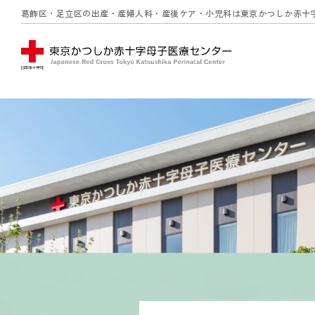
葛飾区・足立区の出産・産婦人科・産後ケア・小児科は
東京かつしか赤十
グ
本
ロ
フ
ロ
文
ー
ッ
ー
へ
カ
タ
バ
ル
ー
ル
ナ
へ
ナ
ビ
ビ
ゲ
ゲ
ー
ー
シ
シ
ョ
ョ
ン