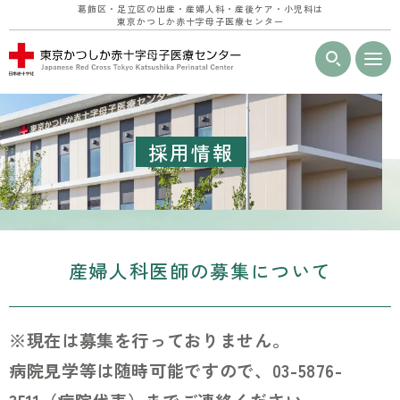
葛飾区・足立区の出産・産婦人科・産後ケア・小児科は
東京かつしか赤十字母子医療センター
グ
本
ロ
フ
ロ
文
ー
ッ
採用情報
ー
へ
カ
タ
バ
ル
ー
ル
ナ
へ
ナ
ビ
ビ
ゲ
産婦人科医師の募集について
ゲ
ー
ー
シ
シ
ョ
※現在は募集を行っておりません。
ョ
ン
病院見学等は随時可能ですので、03-5876-
ン
へ